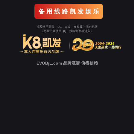
备 用 线 路 凯 发 娱 乐
推荐使用谷歌、UC、火狐、夸客等主流浏览器
（尽量不要使用QQ、搜狗浏览器进入）
EVOBjL.com 品牌沉淀 值得信赖